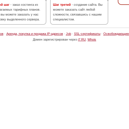
ой шаг
- заказ хостинга из
Шаг третий
- создание сайта. Вы
агаемых тарифных планов.
можете заказать сайт любой
 вы можете заказать у нас
сложности, связавшись с нашим
овку выделенного сервера.
специалистом.
ов
·
Аренда, покупка и продажа IP-адресов
·
Job
·
SSL-сертификаты
·
Освобождающие
Домен зарегистрирован через
i7.RU
.
Whois