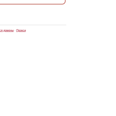
ся домены
·
Прокси