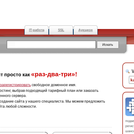
IT-работа
SSL
Аукцион
W
«раз-два-три»!
т просто как
зарегистрировать
свободное доменное имя.
остинг, выбрав подходящий тарифный план или заказать
енного сервера.
оздание сайта у нашего специалиста. Мы можем предложить
йта любой сложности.
пода
регис
шанс