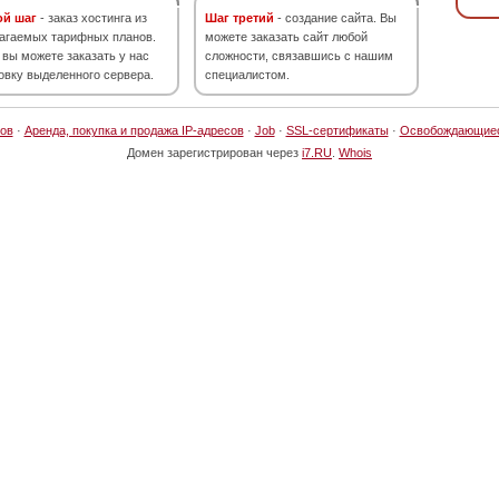
ой шаг
- заказ хостинга из
Шаг третий
- создание сайта. Вы
агаемых тарифных планов.
можете заказать сайт любой
 вы можете заказать у нас
сложности, связавшись с нашим
овку выделенного сервера.
специалистом.
ов
·
Аренда, покупка и продажа IP-адресов
·
Job
·
SSL-сертификаты
·
Освобождающие
Домен зарегистрирован через
i7.RU
.
Whois