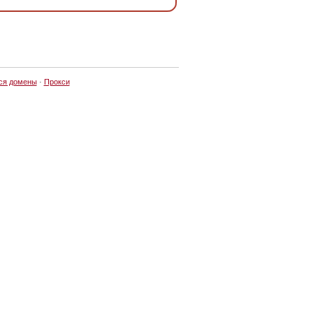
ся домены
·
Прокси