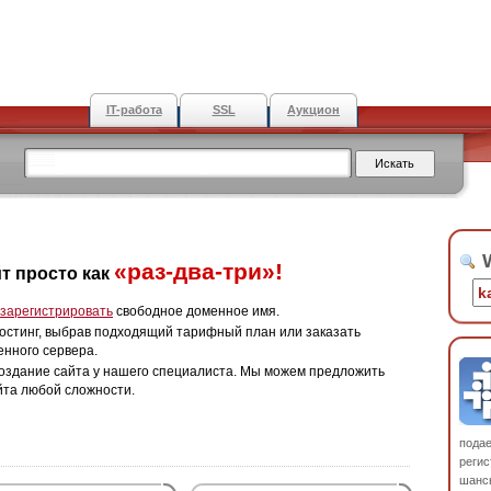
IT-работа
SSL
Аукцион
W
«раз-два-три»!
т просто как
зарегистрировать
свободное доменное имя.
остинг, выбрав подходящий тарифный план или заказать
енного сервера.
оздание сайта у нашего специалиста. Мы можем предложить
йта любой сложности.
пода
регис
шанс