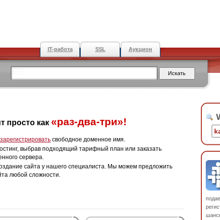
IT-работа
SSL
Аукцион
W
«раз-два-три»!
т просто как
зарегистрировать
свободное доменное имя.
остинг, выбрав подходящий тарифный план или заказать
енного сервера.
оздание сайта у нашего специалиста. Мы можем предложить
йта любой сложности.
пода
регис
шанс