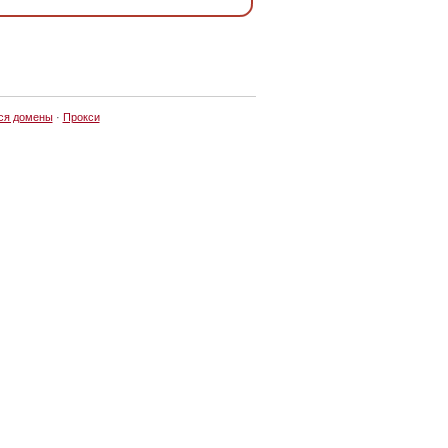
ся домены
·
Прокси