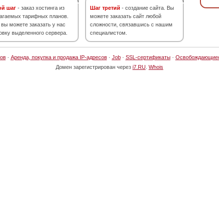
ой шаг
- заказ хостинга из
Шаг третий
- создание сайта. Вы
агаемых тарифных планов.
можете заказать сайт любой
 вы можете заказать у нас
сложности, связавшись с нашим
овку выделенного сервера.
специалистом.
ов
·
Аренда, покупка и продажа IP-адресов
·
Job
·
SSL-сертификаты
·
Освобождающие
Домен зарегистрирован через
i7.RU
.
Whois