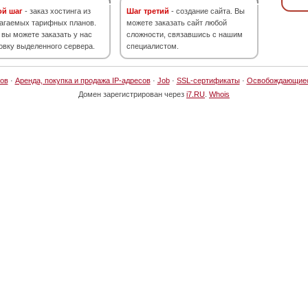
ой шаг
- заказ хостинга из
Шаг третий
- создание сайта. Вы
агаемых тарифных планов.
можете заказать сайт любой
 вы можете заказать у нас
сложности, связавшись с нашим
овку выделенного сервера.
специалистом.
ов
·
Аренда, покупка и продажа IP-адресов
·
Job
·
SSL-сертификаты
·
Освобождающие
Домен зарегистрирован через
i7.RU
.
Whois