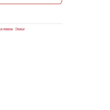
ся домены
·
Прокси