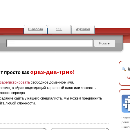
IT-работа
SSL
Аукцион
W
«раз-два-три»!
т просто как
зарегистрировать
свободное доменное имя.
остинг, выбрав подходящий тарифный план или заказать
енного сервера.
оздание сайта у нашего специалиста. Мы можем предложить
йта любой сложности.
пода
регис
шанс