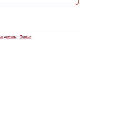
ся домены
·
Прокси