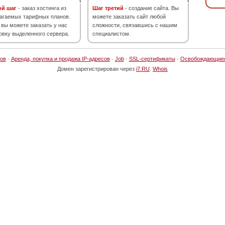
ой шаг
- заказ хостинга из
Шаг третий
- создание сайта. Вы
агаемых тарифных планов.
можете заказать сайт любой
 вы можете заказать у нас
сложности, связавшись с нашим
овку выделенного сервера.
специалистом.
ов
·
Аренда, покупка и продажа IP-адресов
·
Job
·
SSL-сертификаты
·
Освобождающие
Домен зарегистрирован через
i7.RU
.
Whois