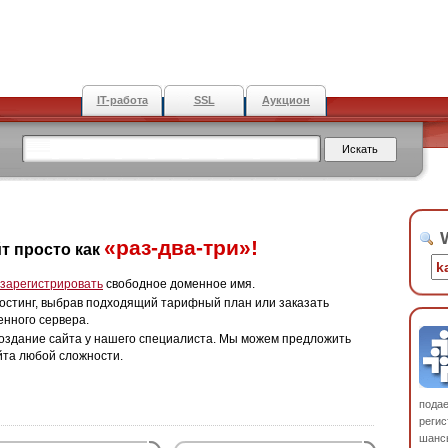
IT-работа
SSL
Аукцион
W
«раз-два-три»!
т просто как
зарегистрировать
свободное доменное имя.
остинг, выбрав подходящий тарифный план или заказать
енного сервера.
оздание сайта у нашего специалиста. Мы можем предложить
йта любой сложности.
пода
регис
шанс